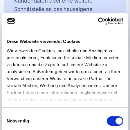
Kundendaten über eine weitere
Schnittstelle an das hauseigene
Drucksystem übermittelt werden. Hier
mussten also drei verschiedene Systeme
perfekt zusammenspielen, damit ein
reibungsloser Kaufvorgang ermöglicht
Diese Webseite verwendet Cookies
wird.
Wir verwenden Cookies, um Inhalte und Anzeigen zu
personalisieren, Funktionen für soziale Medien anbieten
zu können und die Zugriffe auf unsere Website zu
analysieren. Außerdem geben wir Informationen zu Ihrer
Verwendung unserer Website an unsere Partner für
soziale Medien, Werbung und Analysen weiter. Unsere
So
haben wir es gelöst
Partner führen diese Informationen möglicherweise mit
weiteren Daten zusammen, die Sie ihnen bereitgestellt
Zunächst mussten wir sicherstellen dass alle drei Systeme
haben oder die sie im Rahmen Ihrer Nutzung der Dienste
synchronisieren und die richtigen Produkte zuordnen. Es wurden
gesammelt haben.
Einwilligungsauswahl
also in Shopware zusätzliche Felder angelegt, um dort die
Notwendig
Produkt-IDs des hauseigenen Systems anzusprechen. Außerdem